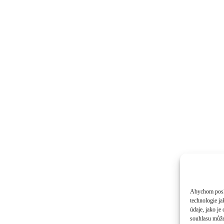
Abychom poskyt
technologie j
údaje, jako j
souhlasu může 