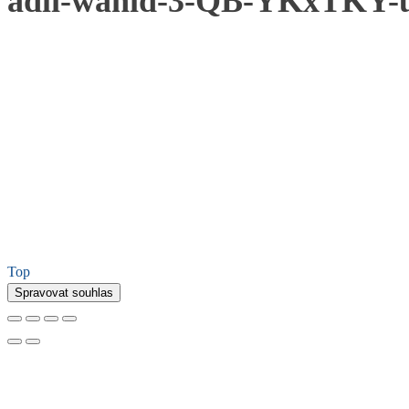
adli-wahid-3-QB-YKxTKY-u
Top
Spravovat souhlas