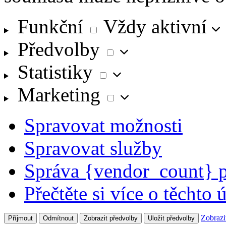
Funkční
Funkční
Vždy aktivní
Předvolby
Předvolby
Statistiky
Statistiky
Marketing
Marketing
Spravovat možnosti
Spravovat služby
Správa {vendor_count} 
Přečtěte si více o těchto 
Zobrazi
Příjmout
Odmítnout
Zobrazit předvolby
Uložit předvolby