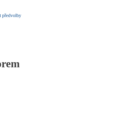
t předvolby
orem