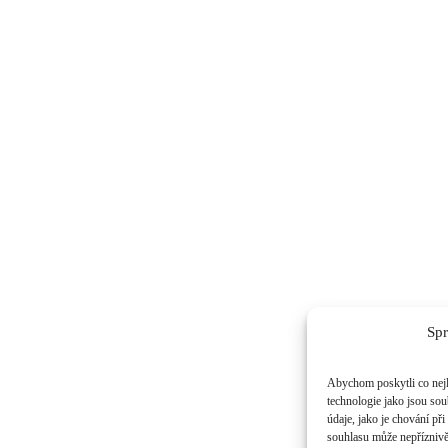
Spr
Abychom poskytli co nejl
technologie jako jsou so
údaje, jako je chování p
souhlasu může nepříznivě 