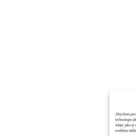
Abychom poskyt
technologie j
údaje, jako j
souhlasu může 