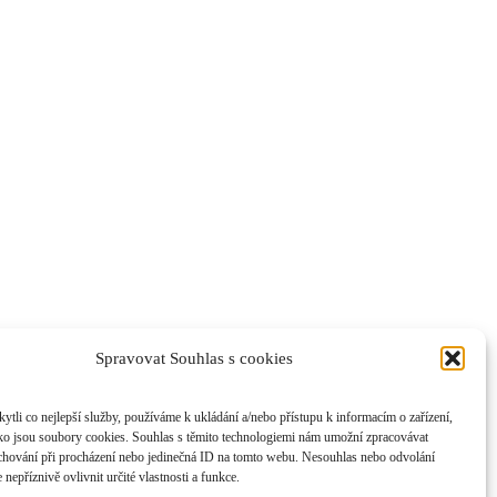
Spravovat Souhlas s cookies
li co nejlepší služby, používáme k ukládání a/nebo přístupu k informacím o zařízení,
ako jsou soubory cookies. Souhlas s těmito technologiemi nám umožní zpracovávat
e chování při procházení nebo jedinečná ID na tomto webu. Nesouhlas nebo odvolání
nepříznivě ovlivnit určité vlastnosti a funkce.