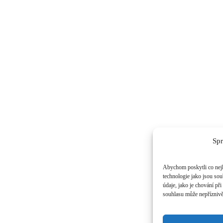
Spr
Abychom poskytli co nejl
technologie jako jsou so
údaje, jako je chování p
souhlasu může nepříznivě 