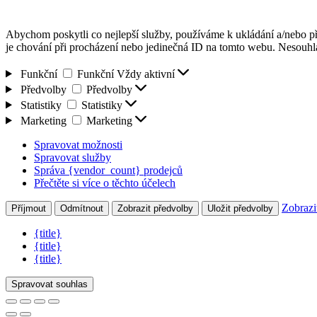
Abychom poskytli co nejlepší služby, používáme k ukládání a/nebo př
je chování při procházení nebo jedinečná ID na tomto webu. Nesouhlas
Funkční
Funkční
Vždy aktivní
Předvolby
Předvolby
Statistiky
Statistiky
Marketing
Marketing
Spravovat možnosti
Spravovat služby
Správa {vendor_count} prodejců
Přečtěte si více o těchto účelech
Zobrazi
Příjmout
Odmítnout
Zobrazit předvolby
Uložit předvolby
{title}
{title}
{title}
Spravovat souhlas