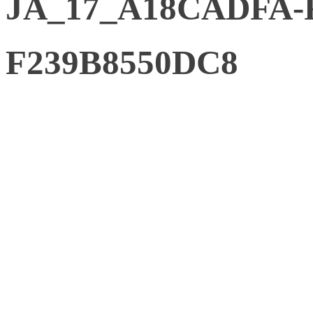
JA_17_A18CADFA-F
F239B8550DC8