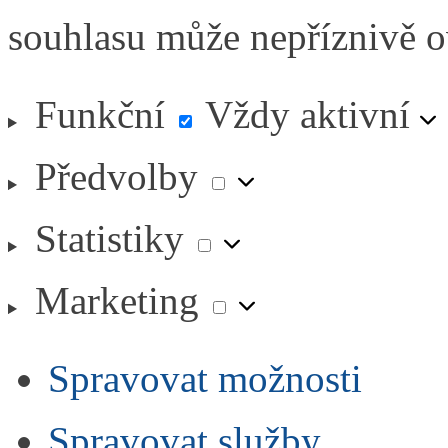
souhlasu může nepříznivě ovl
Funkční
Funkční
Vždy aktivní
Předvolby
Předvolby
Statistiky
Statistiky
Marketing
Marketing
Spravovat možnosti
Spravovat služby