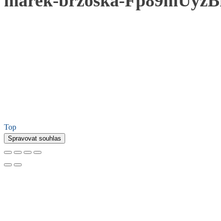
marek-brzoska-Fp89mUyzBf
Top
Spravovat souhlas