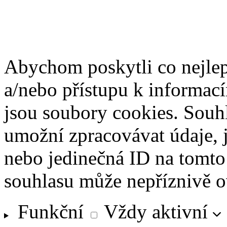
Abychom poskytli co nejlep
a/nebo přístupu k informací
jsou soubory cookies. Souh
umožní zpracovávat údaje, j
nebo jedinečná ID na tomt
souhlasu může nepříznivě ovl
Funkční
Funkční
Vždy aktivní
Předvolby