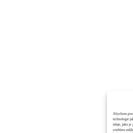
Abychom poskyt
technologie j
údaje, jako j
souhlasu může 