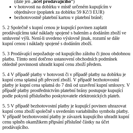
(dále jen „
účet prodávajícího
“)
v hotovosti na dobírku v místě určeném kupujícím v
objednávce (poplatek za dobírku 59 Kč/3 EUR)
bezhotovostně platební kartou v platební bráně;
5. 2 Společně s kupní cenou je kupující povinen zaplatit
prodávajícímu také náklady spojené s balením a dodáním zboží ve
smluvené výši. Není-li uvedeno výslovně jinak, rozumí se dále
kupní cenou i náklady spojené s dodáním zboží.
5. 3 Prodávající nepožaduje od kupujícího zálohu či jinou obdobnou
platbu. Tímto není dotčeno ustanovení obchodních podmínek
ohledně povinnosti uhradit kupní cenu zboží předem.
5. 4 V případě platby v hotovosti či v případě platby na dobírku je
kupní cena splatná při převzetí zboží. V případě bezhotovostní
platby je kupní cena splatná do 7 dnů od uzavření kupní smlouvy. V
případě platby prostřednictvím platební brány postupuje kupující
podle pokynů příslušného poskytovatele elektronických plateb.
5. 5 V případě bezhotovostní platby je kupující povinen uhrazovat
kupní cenu zboží společně s uvedením variabilního symbolu platby.
V případě bezhotovostní platby je závazek kupujícího uhradit kupní
cenu splněn okamžikem připsání příslušné částky na účet
prodávajícího.