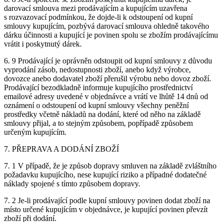
darovací smlouva mezi prodávajícím a kupujícím uzavřena
s rozvazovací podmínkou, že dojde-li k odstoupení od kupní
smlouvy kupujícím, pozbývá darovací smlouva ohledně takového
dárku účinnosti a kupující je povinen spolu se zbožím prodávajícímu
vrátit i poskytnutý dárek.
6. 9 Prodávající je oprávněn odstoupit od kupní smlouvy z důvodu
vyprodání zásob, nedostupnosti zboží, anebo když výrobce,
dovozce anebo dodavatel zboží přerušil výrobu nebo dovoz zboží.
Prodávající bezodkladně informuje kupujícího prostřednictví
emailové adresy uvedené v objednávce a vrátí ve lhůtě 14 dnů od
oznámení o odstoupení od kupní smlouvy všechny peněžní
prostředky včetně nákladů na dodání, které od něho na základě
smlouvy přijal, a to stejným způsobem, popřípadě způsobem
určeným kupujícím.
7. PŘEPRAVA A DODÁNÍ ZBOŽÍ
7. 1 V případě, že je způsob dopravy smluven na základě zvláštního
požadavku kupujícího, nese kupující riziko a případné dodatečné
náklady spojené s tímto způsobem dopravy.
7. 2 Je-li prodávající podle kupní smlouvy povinen dodat zboží na
místo určené kupujícím v objednávce, je kupující povinen převzít
zboží při dodání.