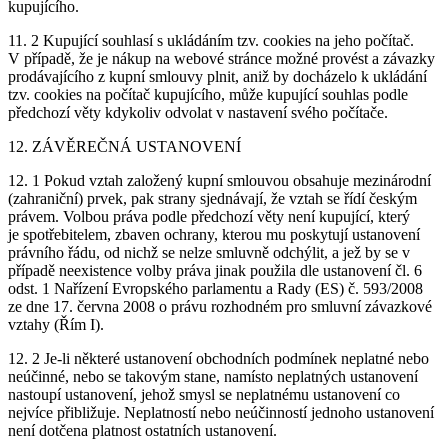
kupujícího.
11. 2 Kupující souhlasí s ukládáním tzv. cookies na jeho počítač.
V případě, že je nákup na webové stránce možné provést a závazky
prodávajícího z kupní smlouvy plnit, aniž by docházelo k ukládání
tzv. cookies na počítač kupujícího, může kupující souhlas podle
předchozí věty kdykoliv odvolat v nastavení svého počítače.
12. ZÁVĚREČNÁ USTANOVENÍ
12. 1 Pokud vztah založený kupní smlouvou obsahuje mezinárodní
(zahraniční) prvek, pak strany sjednávají, že vztah se řídí českým
právem. Volbou práva podle předchozí věty není kupující, který
je spotřebitelem, zbaven ochrany, kterou mu poskytují ustanovení
právního řádu, od nichž se nelze smluvně odchýlit, a jež by se v
případě neexistence volby práva jinak použila dle ustanovení čl. 6
odst. 1 Nařízení Evropského parlamentu a Rady (ES) č. 593/2008
ze dne 17. června 2008 o právu rozhodném pro smluvní závazkové
vztahy (Řím I).
12. 2 Je-li některé ustanovení obchodních podmínek neplatné nebo
neúčinné, nebo se takovým stane, namísto neplatných ustanovení
nastoupí ustanovení, jehož smysl se neplatnému ustanovení co
nejvíce přibližuje. Neplatností nebo neúčinností jednoho ustanovení
není dotčena platnost ostatních ustanovení.