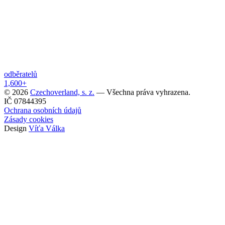
odběratelů
1,600+
© 2026
Czechoverland, s. z.
— Všechna práva vyhrazena.
IČ 07844395
Ochrana osobních údajů
Zásady cookies
Design
Víťa Válka