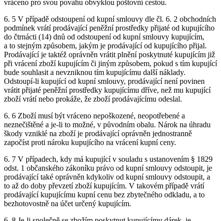
vráceno pro svou povahu obvyklou poštovní cestou.
6. 5 V případě odstoupení od kupní smlouvy dle čl. 6. 2 obchodních
podmínek vrátí prodávající peněžní prostředky přijaté od kupujícího
do čtrnácti (14) dnů od odstoupení od kupní smlouvy kupujícím,
a to stejným způsobem, jakým je prodávající od kupujícího přijal.
Prodávající je taktéž oprávněn vrátit plnění poskytnuté kupujícím již
při vrácení zboží kupujícím či jiným způsobem, pokud s tím kupující
bude souhlasit a nevzniknou tím kupujícímu další náklady.
Odstoupí-li kupující od kupní smlouvy, prodávající není povinen
vrátit přijaté peněžní prostředky kupujícímu dříve, než mu kupující
zboží vrátí nebo prokáže, že zboží prodávajícímu odeslal.
6. 6 Zboží musí být vráceno nepoškozené, neopotřebené a
neznečištěné a je-li to možné, v původním obalu. Nárok na úhradu
škody vzniklé na zboží je prodávající oprávněn jednostranně
započíst proti nároku kupujícího na vrácení kupní ceny.
6. 7 V případech, kdy má kupující v souladu s ustanovením § 1829
odst. 1 občanského zákoníku právo od kupní smlouvy odstoupit, je
prodávající také oprávněn kdykoliv od kupní smlouvy odstoupit, a
to až do doby převzetí zboží kupujícím. V takovém případě vrátí
prodávající kupujícímu kupní cenu bez zbytečného odkladu, a to
bezhotovostně na účet určený kupujícím.
6. 8 Je-li společně se zbožím poskytnut kupujícímu dárek, je