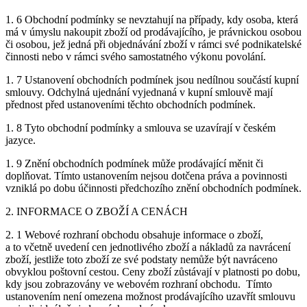
1. 6 Obchodní podmínky se nevztahují na případy, kdy osoba, která
má v úmyslu nakoupit zboží od prodávajícího, je právnickou osobou
či osobou, jež jedná při objednávání zboží v rámci své podnikatelské
činnosti nebo v rámci svého samostatného výkonu povolání.
1. 7 Ustanovení obchodních podmínek jsou nedílnou součástí kupní
smlouvy. Odchylná ujednání vyjednaná v kupní smlouvě mají
přednost před ustanoveními těchto obchodních podmínek.
1. 8 Tyto obchodní podmínky a smlouva se uzavírají v českém
jazyce.
1. 9 Znění obchodních podmínek může prodávající měnit či
doplňovat. Tímto ustanovením nejsou dotčena práva a povinnosti
vzniklá po dobu účinnosti předchozího znění obchodních podmínek.
2. INFORMACE O ZBOŽÍ A CENÁCH
2. 1 Webové rozhraní obchodu obsahuje informace o zboží,
a to včetně uvedení cen jednotlivého zboží a nákladů za navrácení
zboží, jestliže toto zboží ze své podstaty nemůže být navráceno
obvyklou poštovní cestou. Ceny zboží zůstávají v platnosti po dobu,
kdy jsou zobrazovány ve webovém rozhraní obchodu. Tímto
ustanovením není omezena možnost prodávajícího uzavřít smlouvu