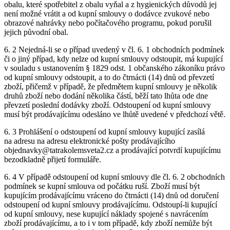
obalu, které spotřebitel z obalu vyňal a z hygienických důvodů jej
není možné vrátit a od kupní smlouvy o dodávce zvukové nebo
obrazové nahrávky nebo počítačového programu, pokud porušil
jejich původní obal.
6. 2 Nejedná-li se o případ uvedený v čl. 6. 1 obchodních podmínek
či o jiný případ, kdy nelze od kupní smlouvy odstoupit, má kupující
v souladu s ustanovením § 1829 odst. 1 občanského zákoníku právo
od kupní smlouvy odstoupit, a to do čtrnácti (14) dnů od převzetí
zboží, přičemž v případě, že předmětem kupní smlouvy je několik
druhů zboží nebo dodání několika částí, běží tato lhůta ode dne
převzetí poslední dodávky zboží. Odstoupení od kupní smlouvy
musí být prodávajícímu odesláno ve lhůtě uvedené v předchozí větě.
6. 3 Prohlášení o odstoupení od kupní smlouvy kupující zasílá
na adresu na adresu elektronické pošty prodávajícího
objednavky@tatrakolemsveta2.cz a prodávající potvrdí kupujícímu
bezodkladně přijetí formuláře.
6. 4 V případě odstoupení od kupní smlouvy dle čl. 6. 2 obchodních
podmínek se kupní smlouva od počátku ruší. Zboží musí být
kupujícím prodávajícímu vráceno do čtrnácti (14) dnů od doručení
odstoupení od kupní smlouvy prodávajícímu. Odstoupí-li kupující
od kupní smlouvy, nese kupující náklady spojené s navrácením
zboží prodávajícímu, a to i v tom případě, kdy zboží nemůže být