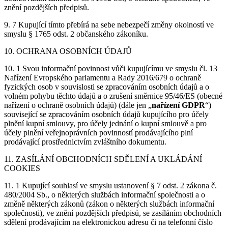
znění pozdějších předpisů.
9. 7 Kupující tímto přebírá na sebe nebezpečí změny okolností ve
smyslu § 1765 odst. 2 občanského zákoníku.
10. OCHRANA OSOBNÍCH ÚDAJŮ
10. 1 Svou informační povinnost vůči kupujícímu ve smyslu čl. 13
Nařízení Evropského parlamentu a Rady 2016/679 o ochraně
fyzických osob v souvislosti se zpracováním osobních údajů a o
volném pohybu těchto údajů a o zrušení směrnice 95/46/ES (obecné
nařízení o ochraně osobních údajů) (dále jen „
nařízení GDPR
“)
související se zpracováním osobních údajů kupujícího pro účely
plnění kupní smlouvy, pro účely jednání o kupní smlouvě a pro
účely plnění veřejnoprávních povinností prodávajícího plní
prodávající prostřednictvím zvláštního dokumentu.
11. ZASÍLÁNÍ OBCHODNÍCH SDĚLENÍ A UKLÁDÁNÍ
COOKIES
11. 1 Kupující souhlasí ve smyslu ustanovení § 7 odst. 2 zákona č.
480/2004 Sb., o některých službách informační společnosti a o
změně některých zákonů (zákon o některých službách informační
společnosti), ve znění pozdějších předpisů, se zasíláním obchodních
sdělení prodávajícím na elektronickou adresu či na telefonní číslo