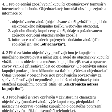
4. 1 Pro objednání zboží vyplní kupující objednávkový formulář v
internetovém obchodu. Objednávkový formulář obsahuje zejména
informace o:
objednávaném zboží (objednávané zboží „vloží“ kupující do
elektronického nákupního košíku webového obchodu),
způsobu úhrady kupní ceny zboží, údaje o požadovaném
způsobu doručení objednávaného zboží a
informace o nákladech spojených s dodáním zboží (dále
společně jen jako „
objednávka
“).
4. 2 Před zasláním objednávky prodávajícímu je kupujícímu
umožněno zkontrolovat a měnit údaje, které do objednávky kupující
vložil, a to i s ohledem na možnost kupujícího zjišťovat a opravovat
chyby vzniklé při zadávání dat do objednávky. Objednávku odešle
kupující prodávajícímu kliknutím na tlačítko „Odeslat objednávku“.
Údaje uvedené v objednávce jsou prodávajícím považovány za
správné. Prodávající neprodleně po obdržení objednávky toto
obdržení kupujícímu potvrdí (dále jen „
elektronická adresa
kupujícího
“).
4. 3 Prodávající je vždy oprávněn v závislosti na charakteru
objednávky (množství zboží, výše kupní ceny, předpokládané
náklady na dopravu) požádat kupujícího o dodatečné potvrzení
objednávky (například písemně či telefonicky).