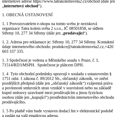
internetové adrese https://www.tatrakolemsveta2.cz/obchod (dále jen
„
internetový obchod
“).
1. OBECNÁ USTANOVENÍ
1. 1 Provozovatelem e-shopu na tomto webu je nezisková
organizace Tatra kolem světa 2 s.r.o., IČ 08501858, se sídlem
Střemy 10, 277 34 Střemy (dále jen „
prodávající
“).
1. 2. Adresa pro reklamace je: Střemy 10, 277 34 Střemy. Kontaktní
údaje internetového obchodu: produkce@tatrakolemsveta2.cz,+420
603 337 335.
1. 3 Společnost je vedena u Městského soudu v Praze, č. L
71514/RD3/MSPH. Společnost je plátcem DPH.
1. 4 Tyto obchodní podmínky upravují v souladu s ustanovením §
1751 odst. 1 zákona č. 89/2012 Sb., občanský zákoník, ve znění
pozdějších předpisů (dále jen „občanský zákoník“) vzájemná práva
a povinnosti smluvních stran vzniklé v souvislosti nebo na základě
kupní smlouvy uzavírané mezi prodávajícím a jinou fyzickou
osobou (dále jen „kupující“) prostřednictvím internetového obchodu
prodávajícího
.
1. 5 Po platbě vám bude vystaven dodací list v elektronické podobě
a zaslán na vaši emailovou adresu.