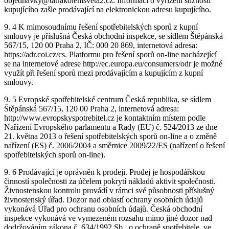
objednavky@tatrakolemsveta2.cz. Informaci o vyřízení stížnosti
kupujícího zašle prodávající na elektronickou adresu kupujícího.
9. 4 K mimosoudnímu řešení spotřebitelských sporů z kupní
smlouvy je příslušná Česká obchodní inspekce, se sídlem Štěpánská
567/15, 120 00 Praha 2, IČ: 000 20 869, internetová adresa:
https://adr.coi.cz/cs. Platformu pro řešení sporů on-line nacházející
se na internetové adrese http://ec.europa.eu/consumers/odr je možné
využít při řešení sporů mezi prodávajícím a kupujícím z kupní
smlouvy.
9. 5 Evropské spotřebitelské centrum Česká republika, se sídlem
Štěpánská 567/15, 120 00 Praha 2, internetová adresa:
http://www.evropskyspotrebitel.cz je kontaktním místem podle
Nařízení Evropského parlamentu a Rady (EU) č. 524/2013 ze dne
21. května 2013 o řešení spotřebitelských sporů on-line a o změně
nařízení (ES) č. 2006/2004 a směrnice 2009/22/ES (nařízení o řešení
spotřebitelských sporů on-line).
9. 6 Prodávající je oprávněn k prodeji. Prodej je hospodářskou
činností společnosti za účelem pokrytí nákladů aktivit společnosti.
Živnostenskou kontrolu provádí v rámci své působnosti příslušný
živnostenský úřad. Dozor nad oblastí ochrany osobních údajů
vykonává Úřad pro ochranu osobních údajů. Česká obchodní
inspekce vykonává ve vymezeném rozsahu mimo jiné dozor nad
dodržováním zákona č. 634/1992 Sb., o ochraně spotřebitele, ve