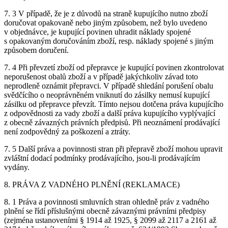
7. 3 V případě, že je z důvodů na straně kupujícího nutno zboží
doručovat opakovaně nebo jiným způsobem, než bylo uvedeno
v objednávce, je kupující povinen uhradit náklady spojené
s opakovaným doručováním zboží, resp. náklady spojené s jiným
způsobem doručení.
7. 4 Při převzetí zboží od přepravce je kupující povinen zkontrolovat
neporušenost obalů zboží a v případě jakýchkoliv závad toto
neprodleně oznámit přepravci. V případě shledání porušení obalu
svědčícího o neoprávněném vniknutí do zásilky nemusí kupující
zásilku od přepravce převzít. Tímto nejsou dotčena práva kupujícího
z odpovědnosti za vady zboží a další práva kupujícího vyplývající
z obecně závazných právních předpisů. Při neoznámení prodávající
není zodpovědný za poškození a ztráty.
7. 5 Další práva a povinnosti stran při přepravě zboží mohou upravit
zvláštní dodací podmínky prodávajícího, jsou-li prodávajícím
vydány.
8. PRÁVA Z VADNÉHO PLNĚNÍ (REKLAMACE)
8. 1 Práva a povinnosti smluvních stran ohledně práv z vadného
plnění se řídí příslušnými obecně závaznými právními předpisy
(zejména ustanoveními § 1914 až 1925, § 2099 až 2117 a 2161 až