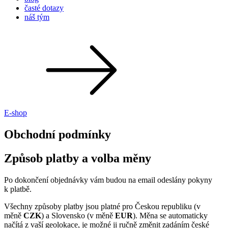
časté dotazy
náš tým
E-shop
Obchodní podmínky
Způsob platby a volba měny
Po dokončení objednávky vám budou na email odeslány pokyny
k platbě.
Všechny způsoby platby jsou platné pro Českou republiku (v
měně
CZK
) a Slovensko (v měně
EUR
). Měna se automaticky
načítá z vaší geolokace, je možné ji ručně změnit zadáním české