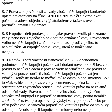
opravy.
8. 7 Práva z odpovědnosti za vady zboží může kupující konkrétně
uplatnit telefonicky na čísle +420 603 709 352 či elektronickou
poštou na adrese objednavky@tatrakolemsveta2.cz s uvedením
předmětu emailu Reklamace.
8. 8 Kupující sdělí prodávajícímu, jaké právo si zvolil, při oznámení
vady, nebo bez zbytečného odkladu po oznámení vady. Provedenou
volbu nemůže kupující změnit bez souhlasu prodávajícího; to
neplatí, žádal-li kupující opravu vady, která se ukáže jako
neopravitelná.
8. 9 Nemá-li zboží vlastnosti stanovené v čl. 8. 2 obchodních
podmínek, může kupující požadovat i dodání nového zboží bez vad,
pokud to není vzhledem k povaze vady nepřiměřené, ale pokud se
vada týká pouze součásti zboží, může kupující požadovat jen
výměnu součásti; není-li to možné, může odstoupit od smlouvy. Je-li
to však vzhledem k povaze vady neúměrné, zejména lze-li vadu
odstranit bez zbytečného odkladu, má kupující právo na bezplatné
odstranění vady. Právo na dodání nového zboží, nebo výměnu
součásti má kupující i v případě odstranitelné vady, pokud nemůže
zboží řádně užívat pro opakovaný výskyt vady po opravě nebo pro
větší počet vad. V takovém případě má kupující i právo od smlouvy
odstoupit. Neodstoupí-li kupující od smlouvy nebo neuplatní-li