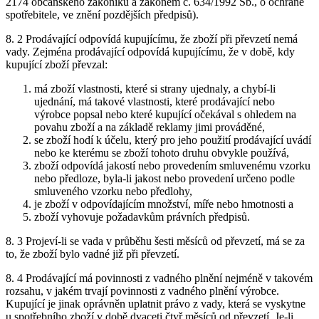
2174 občanského zákoníku a zákonem č. 634/1992 Sb., o ochraně
spotřebitele, ve znění pozdějších předpisů).
8. 2 Prodávající odpovídá kupujícímu, že zboží při převzetí nemá
vady. Zejména prodávající odpovídá kupujícímu, že v době, kdy
kupující zboží převzal:
má zboží vlastnosti, které si strany ujednaly, a chybí-li
ujednání, má takové vlastnosti, které prodávající nebo
výrobce popsal nebo které kupující očekával s ohledem na
povahu zboží a na základě reklamy jimi prováděné,
se zboží hodí k účelu, který pro jeho použití prodávající uvádí
nebo ke kterému se zboží tohoto druhu obvykle používá,
zboží odpovídá jakostí nebo provedením smluvenému vzorku
nebo předloze, byla-li jakost nebo provedení určeno podle
smluveného vzorku nebo předlohy,
je zboží v odpovídajícím množství, míře nebo hmotnosti a
zboží vyhovuje požadavkům právních předpisů.
8. 3 Projeví-li se vada v průběhu šesti měsíců od převzetí, má se za
to, že zboží bylo vadné již při převzetí.
8. 4 Prodávající má povinnosti z vadného plnění nejméně v takovém
rozsahu, v jakém trvají povinnosti z vadného plnění výrobce.
Kupující je jinak oprávněn uplatnit právo z vady, která se vyskytne
u spotřebního zboží v době dvaceti čtyř měsíců od převzetí. Je-li