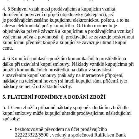
4. 5 Smluvní vztah mezi prodávajícím a kupujícím vzniká
doručením potvrzení o přijetí objednávky (akceptací), jež
je prodávajícím zasláno kupujícímu elektronickou poštou, a to na
adresu elektronické pošty kupujícího. Od toho momentu je
objednávka právně závazná a kupujícímu a prodávajícímu vznikají
vzájemná práva a povinnosti, tj. prodávající se zavazuje poskytnout
kupujícímu předmět koupě a kupující se zavazuje uhradit kupní
cenu.
4. 6 Kupující souhlasí s použitím komunikačních prostředků na
dálku při uzavírání kupní smlouvy. Náklady vzniklé kupujícímu při
použití komunikačních prostředků na dálku v souvislosti
s uzavřením kupní smlouvy (náklady na internetové připojení,
náklady na telefonní hovory) si hradí kupující sám, přičemž tyto
náklady se neliší od základní sazby.
5. PLATEBNÍ PODMÍNKY A DODÁNÍ ZBOŽÍ
5. 1 Cenu zboží a případné náklady spojené s dodáním zboží dle
kupní smlouvy může kupující uhradit prodávajícímu následujícími
způsoby:
bezhotovostně převodem na účet prodávajícího
222223322/5500 , vedený u společnosti Raiffeisen Bank