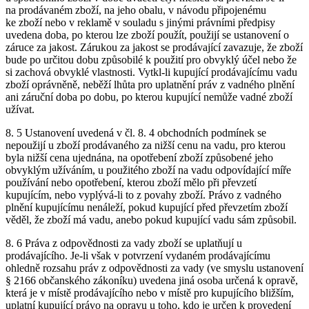
na prodávaném zboží, na jeho obalu, v návodu připojenému
ke zboží nebo v reklamě v souladu s jinými právními předpisy
uvedena doba, po kterou lze zboží použít, použijí se ustanovení o
záruce za jakost. Zárukou za jakost se prodávající zavazuje, že zboží
bude po určitou dobu způsobilé k použití pro obvyklý účel nebo že
si zachová obvyklé vlastnosti. Vytkl-li kupující prodávajícímu vadu
zboží oprávněně, neběží lhůta pro uplatnění práv z vadného plnění
ani záruční doba po dobu, po kterou kupující nemůže vadné zboží
užívat.
8. 5 Ustanovení uvedená v čl. 8. 4 obchodních podmínek se
nepoužijí u zboží prodávaného za nižší cenu na vadu, pro kterou
byla nižší cena ujednána, na opotřebení zboží způsobené jeho
obvyklým užíváním, u použitého zboží na vadu odpovídající míře
používání nebo opotřebení, kterou zboží mělo při převzetí
kupujícím, nebo vyplývá-li to z povahy zboží. Právo z vadného
plnění kupujícímu nenáleží, pokud kupující před převzetím zboží
věděl, že zboží má vadu, anebo pokud kupující vadu sám způsobil.
8. 6 Práva z odpovědnosti za vady zboží se uplatňují u
prodávajícího. Je-li však v potvrzení vydaném prodávajícímu
ohledně rozsahu práv z odpovědnosti za vady (ve smyslu ustanovení
§ 2166 občanského zákoníku) uvedena jiná osoba určená k opravě,
která je v místě prodávajícího nebo v místě pro kupujícího bližším,
uplatní kupující právo na opravu u toho, kdo je určen k provedení