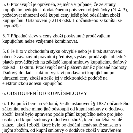
5. 6 Prodávající je oprávněn, zejména v případě, že ze strany
kupujícího nedojde k dodatečnému potvrzení objednávky (čl. 4. 3),
požadovat uhrazení celé kupní ceny ještě před odesláním zboží
kupujícímu. Ustanovení § 2119 odst. 1 občanského zákoníku se
nepoužije.
5. 7 Případné slevy z ceny zboží poskytnuté prodávajícím
kupujícímu nelze vzájemně kombinovat.
5. 8 Je-li to v obchodním styku obvyklé nebo je-li tak stanoveno
obecně závaznými právními předpisy, vystaví prodávající ohledně
plateb prováděných na základě kupní smlouvy kupujícímu daňový
doklad – fakturu. Prodávající není plátcem daně z přidané hodnoty.
Daňový doklad – fakturu vystaví prodávající kupujícímu po
uhrazení ceny zboží a zašle jej v elektronické podobě na
elektronickou adresu kupujícího.
6. ODSTOUPENÍ OD KUPNÍ SMLOUVY
6. 1 Kupující bere na vědomí, že dle ustanovení § 1837 občanského
zákoníku nelze mimo jiné odstoupit od kupní smlouvy o dodávce
zboží, které bylo upraveno podle přání kupujícího nebo pro jeho
osobu, od kupní smlouvy o dodávce zboží, které podléhá rychlé
zkáze, jakož i zboží, které bylo po dodání nenávratně smíseno s
jiným zbožím, od kupní smlouvy o dodávce zboží v uzavřeném