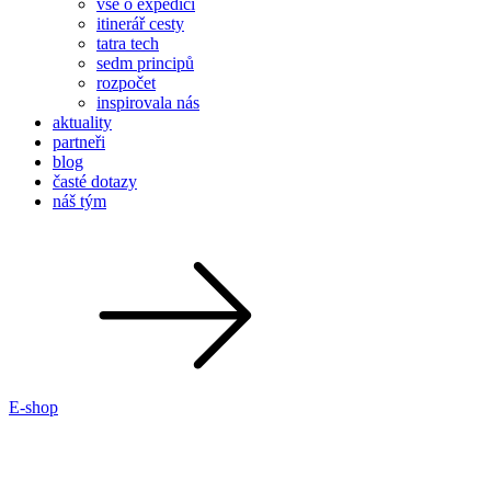
vše o expedici
itinerář cesty
tatra tech
sedm principů
rozpočet
inspirovala nás
aktuality
partneři
blog
časté dotazy
náš tým
E-shop