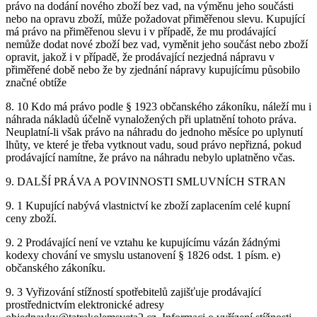
právo na dodání nového zboží bez vad, na výměnu jeho součásti
nebo na opravu zboží, může požadovat přiměřenou slevu. Kupující
má právo na přiměřenou slevu i v případě, že mu prodávající
nemůže dodat nové zboží bez vad, vyměnit jeho součást nebo zboží
opravit, jakož i v případě, že prodávající nezjedná nápravu v
přiměřené době nebo že by zjednání nápravy kupujícímu působilo
značné obtíže
8. 10 Kdo má právo podle § 1923 občanského zákoníku, náleží mu i
náhrada nákladů účelně vynaložených při uplatnění tohoto práva.
Neuplatní-li však právo na náhradu do jednoho měsíce po uplynutí
lhůty, ve které je třeba vytknout vadu, soud právo nepřizná, pokud
prodávající namítne, že právo na náhradu nebylo uplatněno včas.
9. DALŠÍ PRÁVA A POVINNOSTI SMLUVNÍCH STRAN
9. 1 Kupující nabývá vlastnictví ke zboží zaplacením celé kupní
ceny zboží.
9. 2 Prodávající není ve vztahu ke kupujícímu vázán žádnými
kodexy chování ve smyslu ustanovení § 1826 odst. 1 písm. e)
občanského zákoníku.
9. 3 Vyřizování stížností spotřebitelů zajišťuje prodávající
prostřednictvím elektronické adresy