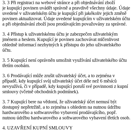
3. 3 Při registraci na webové stránce a při objednávání zboží
je kupující povinen uvádět správně a pravdivě všechny údaje. Údaje
uvedené v uživatelském účtu je kupující při jakékoliv jejich změně
povinen aktualizovat. Údaje uvedené kupujícím v uživatelském účtu
a při objednávání zboží jsou prodávajícím považovány za správné.
3. 4 Přístup k uživatelskému účtu je zabezpečen uživatelským
jménem a heslem. Kupující je povinen zachovávat mlčenlivost
ohledně informací nezbytných k přístupu do jeho uživatelského
účtu.
3. 5 Kupující není oprávněn umožnit využívání uživatelského účtu
třetím osobám.
3. 6 Prodávající může zrušit uživatelský účet, a to zejména v
případě, kdy kupující svůj uživatelský účet déle než 6 měsíců
nevyužívá, či v případě, kdy kupující poruší své povinnosti z kupní
smlouvy (včetně obchodních podmínek).
3. 7 Kupující bere na vědomí, že uživatelský účet nemusí být
dostupný nepřetržitě, a to zejména s ohledem na nutnou údržbu
hardwarového a softwarového vybavení prodávajícího, popř.
nutnou údržbu hardwarového a softwarového vybavení třetích osob.
4. UZAVŘENÍ KUPNÍ SMLOUVY