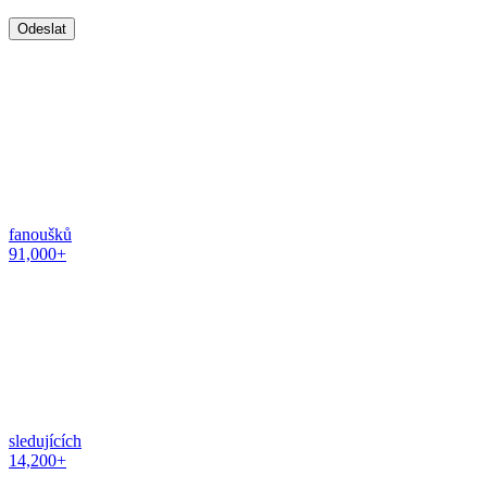
fanoušků
91,000+
sledujících
14,200+