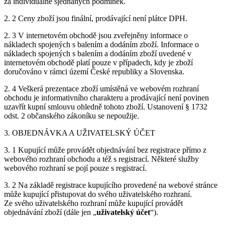
za individuálně sjednaných podmínek.
2. 2 Ceny zboží jsou finální, prodávající není plátce DPH.
2. 3 V internetovém obchodě jsou zveřejněny informace o
nákladech spojených s balením a dodáním zboží. Informace o
nákladech spojených s balením a dodáním zboží uvedené v
internetovém obchodě platí pouze v případech, kdy je zboží
doručováno v rámci území České republiky a Slovenska.
2. 4 Veškerá prezentace zboží umístěná ve webovém rozhraní
obchodu je informativního charakteru a prodávající není povinen
uzavřít kupní smlouvu ohledně tohoto zboží. Ustanovení § 1732
odst. 2 občanského zákoníku se nepoužije.
3. OBJEDNÁVKA A UŽIVATELSKÝ ÚČET
3. 1 Kupující může provádět objednávání bez registrace přímo z
webového rozhraní obchodu a též s registrací. Některé služby
webového rozhraní se pojí pouze s registrací.
3. 2 Na základě registrace kupujícího provedené na webové stránce
může kupující přistupovat do svého uživatelského rozhraní.
Ze svého uživatelského rozhraní může kupující provádět
objednávání zboží (dále jen „
uživatelský účet
“).