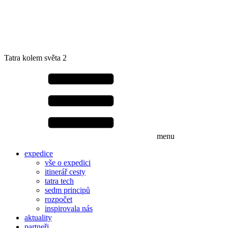
Tatra kolem světa 2
menu
expedice
vše o expedici
itinerář cesty
tatra tech
sedm principů
rozpočet
inspirovala nás
aktuality
partneři