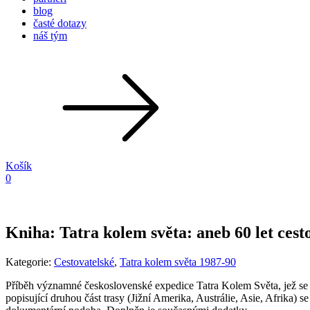
blog
časté dotazy
náš tým
Košík
0
Kniha: Tatra kolem světa: aneb 60 let cest
Kategorie:
Cestovatelské
,
Tatra kolem světa 1987-90
Příběh významné československé expedice Tatra Kolem Světa, jež se ko
popisující druhou část trasy (Jižní Amerika, Austrálie, Asie, Afrika