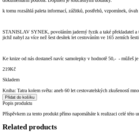
dokumentární podoba. Doplněn je současnými dodatky.
k tomu rozsáhlá paleta informací, zážitků, postřehů, vzpomínek, úvah
STANISLAV SYNEK, povoláním jaderný fyzik a také překladatel a tlumo
jichž nabyl za více než šest desítek let cestováním ve 165 zemích šesti
Ke knize od nás dostaneš navíc samolepky v hodnotě 50,- - můžeš je 
219
Kč
Skladem
Kniha: Tatra kolem světa: aneb 60 let cestovatelských zkušeností mno
Přidat do košíku
Popis produktu
Příspěvkem za tento produkt přímo napomáháte k realizaci celé této un
Related products