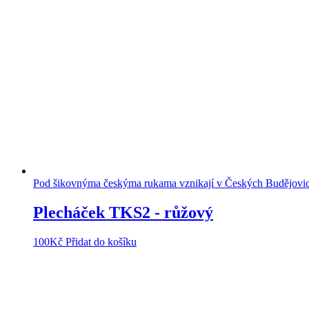
Pod šikovnýma českýma rukama vznikají v Českých Budějovicíc
Plecháček TKS2 - růžový
100
Kč
Přidat do košíku