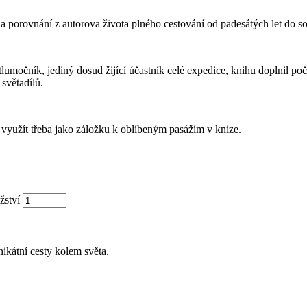
 a porovnání z autorova života plného cestování od padesátých let do so
čník, jediný dosud žijící účastník celé expedice, knihu doplnil poče
 světadílů.
využít třeba jako záložku k oblíbeným pasážím v knize.
žství
ikátní cesty kolem světa.