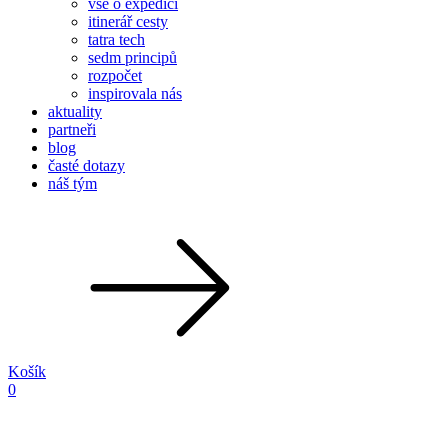
vše o expedici
itinerář cesty
tatra tech
sedm principů
rozpočet
inspirovala nás
aktuality
partneři
blog
časté dotazy
náš tým
Košík
0