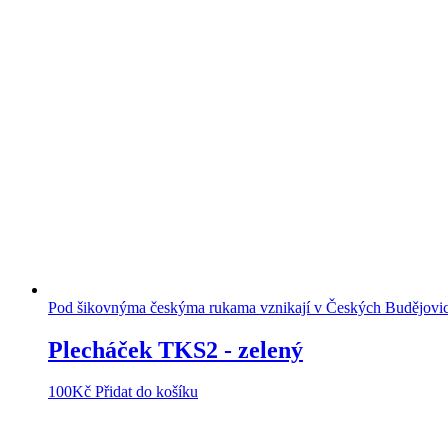
Pod šikovnýma českýma rukama vznikají v Českých Budějovicíc
Plecháček TKS2 - zelený
100
Kč
Přidat do košíku