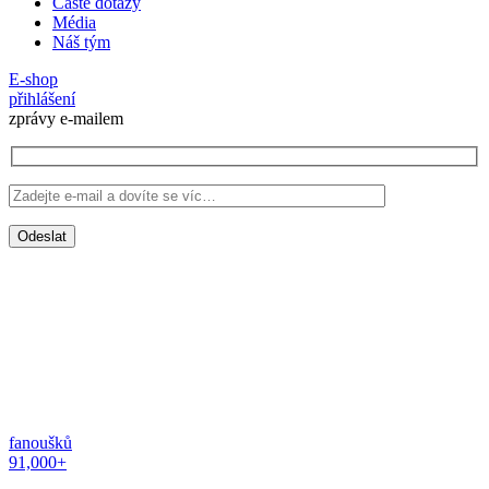
Časté dotazy
Média
Náš tým
E-shop
přihlášení
zprávy e-mailem
fanoušků
91,000+