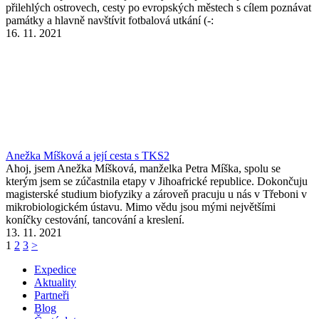
přilehlých ostrovech, cesty po evropských městech s cílem poznávat
památky a hlavně navštívit fotbalová utkání (-:
16. 11. 2021
Anežka Míšková a její cesta s TKS2
Ahoj, jsem Anežka Míšková, manželka Petra Míška, spolu se
kterým jsem se zúčastnila etapy v Jihoafrické republice. Dokončuju
magisterské studium biofyziky a zároveň pracuju u nás v Třeboni v
mikrobiologickém ústavu. Mimo vědu jsou mými největšími
koníčky cestování, tancování a kreslení.
13. 11. 2021
1
2
3
>
Expedice
Aktuality
Partneři
Blog