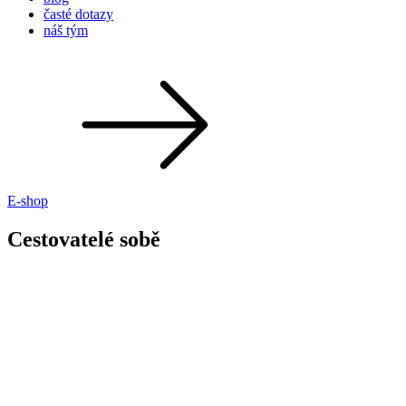
časté dotazy
náš tým
E-shop
Cestovatelé sobě