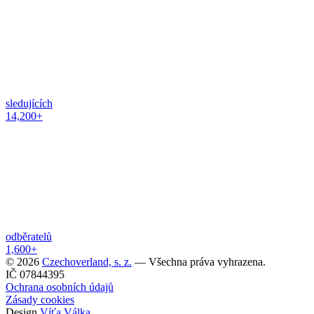
sledujících
14,200+
odběratelů
1,600+
© 2026
Czechoverland, s. z.
— Všechna práva vyhrazena.
IČ 07844395
Ochrana osobních údajů
Zásady cookies
Design
Víťa Válka