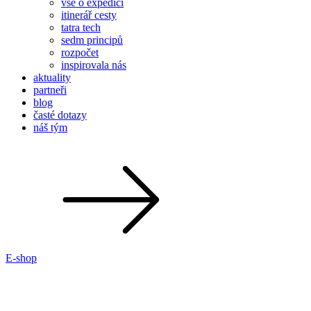
vše o expedici
itinerář cesty
tatra tech
sedm principů
rozpočet
inspirovala nás
aktuality
partneři
blog
časté dotazy
náš tým
E-shop