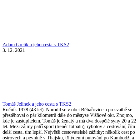
Adam Grelik a jeho cesta s TKS2
3. 12. 2021
Tomáš Jelínek a jeho cesta s TKS2
Ročník 1978 (43 let). Narodil se v obci Běhařovice a po svatbě se
přestěhoval o pár kilometrů dále do městyse Višňové okr. Znojmo,
kde je zastupitelem. Tomáš je ženatý a má dva dospělé syny 20 a 22
let. Mezi zájmy patří sport (trenér fotbalu), rybolov a cestování, čím
delší cesta, tím lepší. Největší cestovatelské zážitky: několik cest po
ostrovech a pevnině v Thajsku, třítýdenní putování po Kambodži a