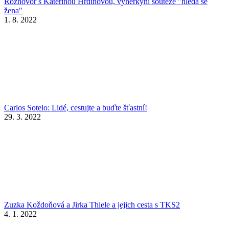
Rozhovor s Kateřinou Hrdinovou, výherkyní soutěže "hledá se
žena"
1. 8. 2022
Carlos Sotelo: Lidé, cestujte a buďte šťastní!
29. 3. 2022
Zuzka Koždoňová a Jirka Thiele a jejich cesta s TKS2
4. 1. 2022