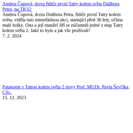
Andrea Čupová, dcera řidiče první Tatry kolem světa Dalibora
Petra, na TKS2
Andrea Čupová, dcera Dalibora Petra, řidiče první Tatry kolem
světa, viděla tuto mimořádnou akci, startující před 36 lety, očima
malé holky. Ona a její manžel Jiří se zúčastnili jedné z etap Tatry
kolem světa 2. Jaké to bylo a jak vše prožívali?
7. 2. 2024
Patagonie s Tatrou kolem světa 2 slovy Prof. MUDr. Pavla Ševčíka,
CSc.
15. 12. 2023